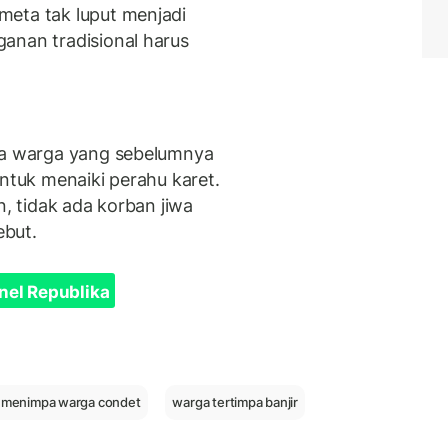
meta tak luput menjadi
anan tradisional harus
apa warga yang sebelumnya
untuk menaiki perahu karet.
n, tidak ada korban jiwa
ebut.
nel Republika
r menimpa warga condet
warga tertimpa banjir