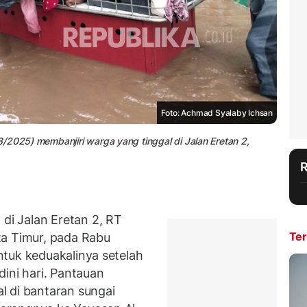
Foto: Achmad Syalaby Ichsan
/2025) membanjiri warga yang tinggal di Jalan Eretan 2,
i Jalan Eretan 2, RT
Ter
ta Timur, pada Rabu
tuk keduakalinya setelah
ini hari. Pantauan
l di bantaran sungai