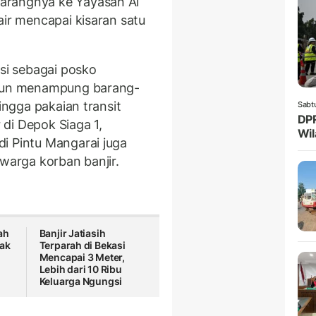
arangnya ke Yayasan Al
air mencapai kisaran satu
i sebagai posko
 pun menampung barang-
hingga pakaian transit
Sabtu
DPR
r di Depok Siaga 1,
Wil
i Pintu Mangarai juga
 warga korban banjir.
ah
Banjir Jatiasih
ak
Terparah di Bekasi
Mencapai 3 Meter,
Lebih dari 10 Ribu
Keluarga Ngungsi