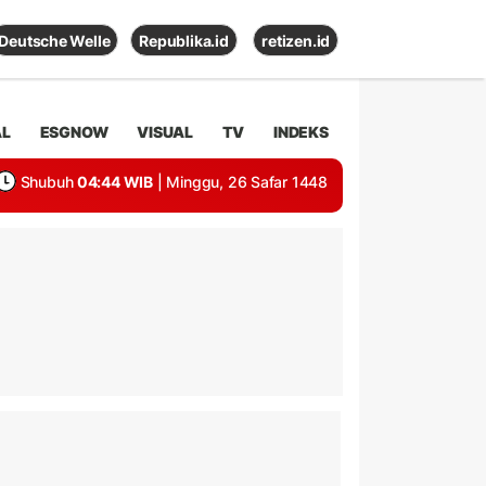
Deutsche Welle
Republika.id
retizen.id
AL
ESGNOW
VISUAL
TV
INDEKS
Shubuh
04:44 WIB
| Minggu, 26 Safar 1448