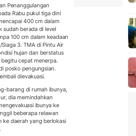
adan Penanggulangan
da Rabu pukul tiga dini
 mencapai 400 cm dalam
k sudah berada di level
lampa 100 cm dalam keadaan
Siaga 3. TMA di Pintu Air
disi hujan dan berstatus
r begitu cepat menerpa.
di posko pengungsian.
mbali dievakuasi.
ng-barang di rumah ibunya,
ahur, dia memindahkan
 mengevakuasi ibunya ke
nggil beberapa relawan
un ke daerah yang berlokasi
.