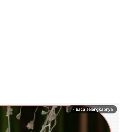
Baca selengkapnya
arrow_forward_ios