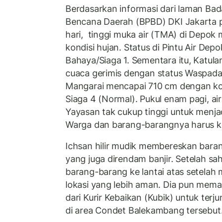
Berdasarkan informasi dari laman B
Bencana Daerah (BPBD) DKI Jakarta pa
hari,
tinggi muka air (TMA) di Depok
kondisi hujan. Status di Pintu Air Depo
Bahaya/Siaga 1. Sementara itu, Katu
cuaca gerimis dengan status Waspada/
Mangarai mencapai 710 cm dengan kon
Siaga 4 (Normal). Pukul enam pagi, ai
Yayasan tak cukup tinggi untuk menja
Warga dan barang-barangnya harus ke
Ichsan hilir mudik membereskan bara
yang juga direndam banjir. Setelah s
barang-barang ke lantai atas setelah
lokasi yang lebih aman. Dia pun mema
dari Kurir Kebaikan (Kubik) untuk terj
di area Condet Balekambang tersebut