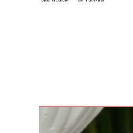
banjir di condet
banjir di jakarta