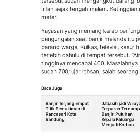
tersebut sudah mengangkut barang-b
Irfan sejak tengah malam. Ketinggian 
meter.
Yayasan yang memang kerap berfungs
pengungsian saat banjir melanda itu
barang warga. Kulkas, televisi, kasur 
terlebih dahulu di tempat tersebut. “Ai
tingginya mencapai 400. Masalahnya d
sudah 700,”ujar Ichsan, salah seorang
Baca Juga
Banjir Terjang Empat
Jatiasih jadi Wilay
Titik Pemukiman di
Terparah Terdamp
Rancasari Kota
Banjir, Puluhan
Bandung
Kepala Keluarga
Menjadi Korban